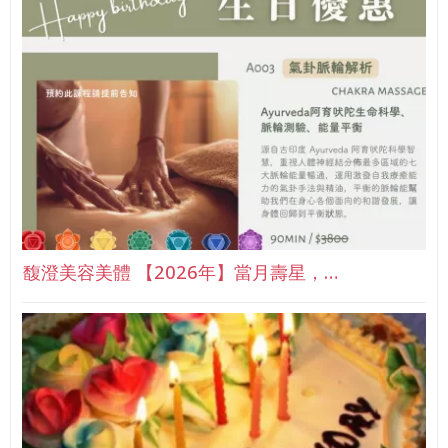
馥澄美容美體 【2026年】當月壽星，…