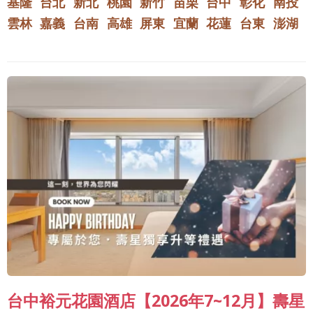
基隆
台北
新北
桃園
新竹
苗栗
台中
彰化
南投
雲林
嘉義
台南
高雄
屏東
宜蘭
花蓮
台東
澎湖
台中裕元花園酒店【2026年7~12月】壽星