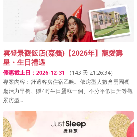
雲登景觀飯店(嘉義)【2026年】寵愛壽
星・生日禮遇
優惠截止日：2026-12-31
（
143 天 21:26:32
）
專案內容：舒適客房住宿乙晚、依房型人數含雲園餐
廳活力早餐、贈4吋生日蛋糕一個、不分平假日升等觀
景房型...