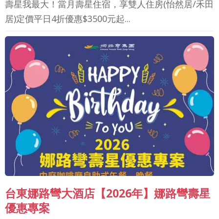
壽星我最大！當月壽星住宿，享雙人住房(怡然居/禾田
居)定價平日4折優惠$3500元起...
台東娜路彎大酒店【2026年】娜路彎壽星
優惠專案