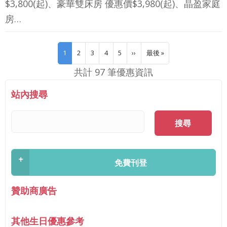
$3,800(起)、豪華雙床房 優惠價$3,980(起)、晶盈家庭
房…
Pagination
下一頁
Last page
1
2
3
4
5
››
最後 »
共計 97 筆優惠資訊
站內搜尋
搜尋
+
免費刊登
贊助商廣告
其他生日優惠參考