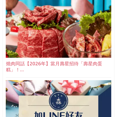
燒肉同話【2026年】當月壽星招待「壽星肉蛋
糕」！…