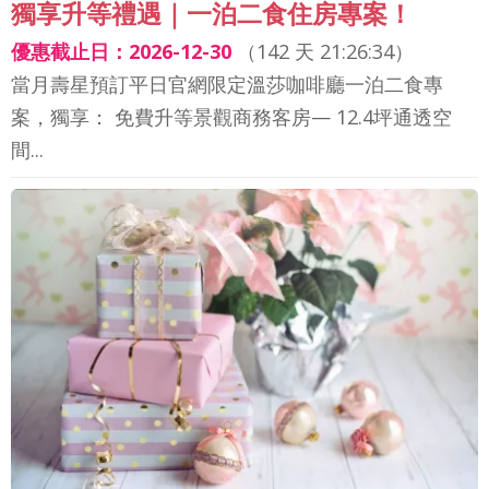
獨享升等禮遇｜一泊二食住房專案！
優惠截止日：2026-12-30
（
142 天 21:26:32
）
當月壽星預訂平日官網限定溫莎咖啡廳一泊二食專
案，獨享： 免費升等景觀商務客房— 12.4坪通透空
間...