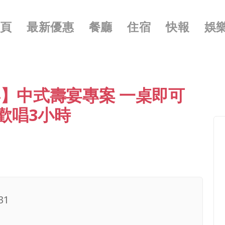
導覽
首頁
最新優惠
餐廳
住宿
快報
娛
年】中式壽宴專案 一桌即可
歡唱3小時
31