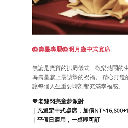
🎂壽星專屬🎂明月廳中式宴席
無論是寶寶的抓周儀式、歡樂熱鬧的
為壽星獻上最誠摯的祝福。 精心打造
讓每個人生重要時刻都充滿幸福感。
💖老爺閃亮童夢派對
| 凡選定中式桌席，加價NT$16,800
| 平假日適用，一桌即可訂