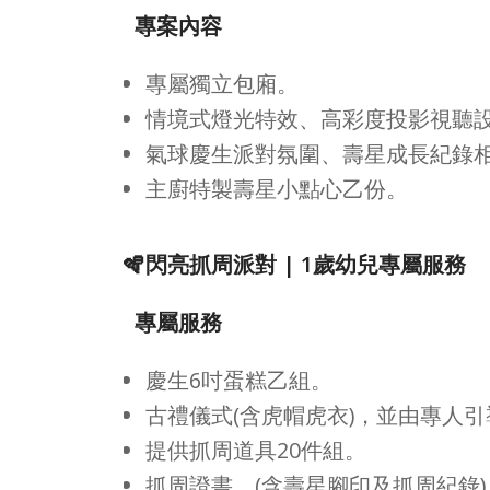
專案內容
專屬獨立包廂。
情境式燈光特效、高彩度投影視聽
氣球慶生派對氛圍、壽星成長紀錄
主廚特製壽星小點心乙份。
🪇閃亮抓周派對 | 1歲幼兒專屬服務
專屬服務
慶生6吋蛋糕乙組。
古禮儀式(含虎帽虎衣)，並由專人
提供抓周道具20件組。
抓周證書。(含壽星腳印及抓周紀錄)