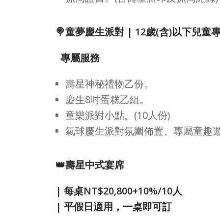
🍭童夢慶生派對 | 12歲(含)以下兒童
專屬服務
壽星神秘禮物乙份。
慶生8吋蛋糕乙組。
童樂派對小點。(10人份)
氣球慶生派對氛圍佈置、專屬童趣
👑壽星中式宴席
| 每桌NT$20,800+10%/10人
| 平假日適用，一桌即可訂