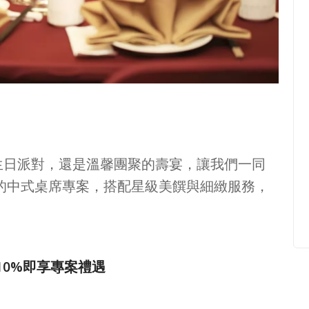
生日派對，還是溫馨團聚的壽宴，讓我們一同
的中式桌席專案，搭配星級美饌與細緻服務，
+10%即享專案禮遇