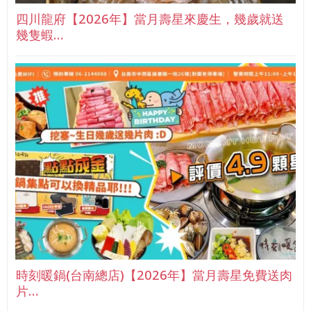
四川龍府【2026年】當月壽星來慶生，幾歲就送
幾隻蝦…
時刻暖鍋(台南總店)【2026年】當月壽星免費送肉
片…