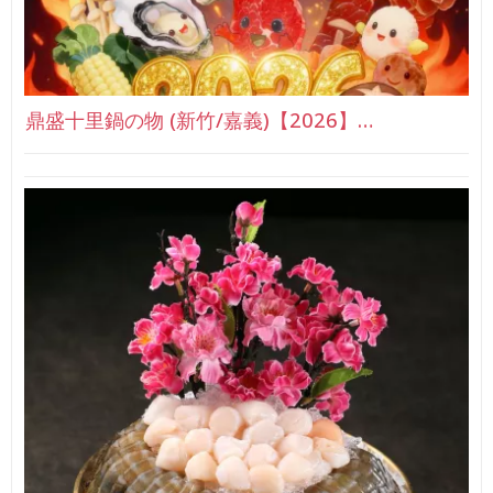
鼎盛十里鍋の物 (新竹/嘉義)【2026】…