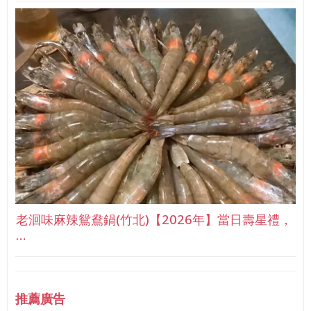
老洄味麻辣鴛鴦鍋(竹北)【2026年】當日壽星禮，
…
推薦廣告