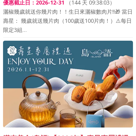
優惠截止日：2026-12-31
（
144 天 09:38:01
）
灑椒幾歲就送你幾片肉！！生日來灑椒數肉片!!🎁 當日
壽星： 幾歲就送幾片肉（100歲送100片肉！）⚠️每日
限定3組…