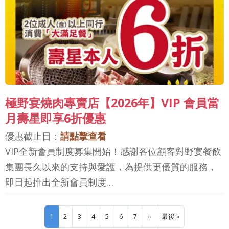
極野宴燒肉專賣店【2026年】VIP 會員當
月壽星即享6折優惠
優惠截止日：
請點擊查看
VIP全新會員制度募集開始！感謝各位顧客對野宴餐飲
集團長久以來的支持與愛護，為提供更優質的服務，
即日起推出全新會員制度…
Pagination
下一頁
Last page
1
2
3
4
5
6
7
››
最後 »