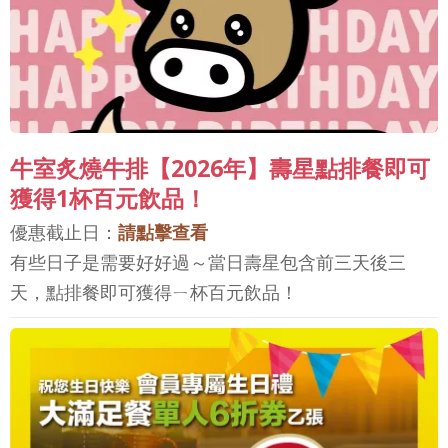
牛室炙燒牛排【2026年】壽星點排餐即可
獲得1杯百元飲品！
優惠截止日：
請點擊查看
有些日子是需要好好過～當日壽星包含前三天後三
天，點排餐即可獲得ㄧ杯百元飲品！