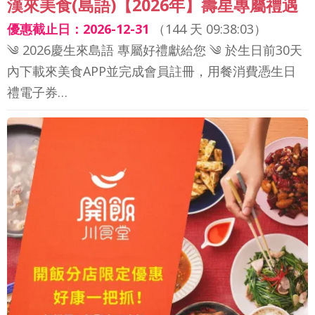
漢來美食(島語)【2026年】壽星專屬禮遇
優惠截止日：2026-12-31
（
144 天 09:38:01
）
༄ 2026慶生來島語 專屬好禮獻給您 ༄ 於生日前30天
內下載來美食APP並完成會員註冊，用餐消費憑生日
禮電子券…