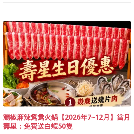
灑椒麻辣鴛鴦火鍋【2026年7~12月】當月
壽星：免費送白蝦50隻