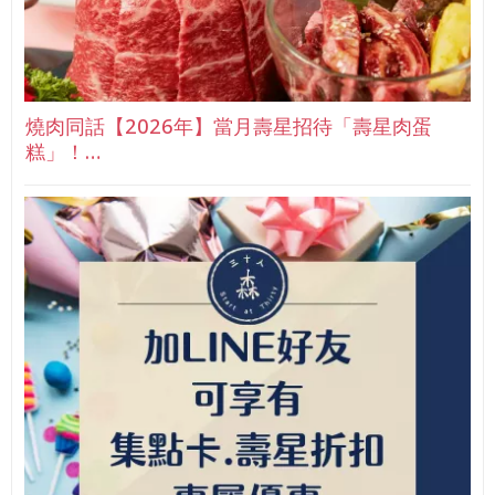
燒肉同話【2026年】當月壽星招待「壽星肉蛋
糕」！…