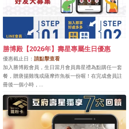
勝博殿【2026年】壽星專屬生日優惠
優惠截止日：
請點擊查看
加入勝博殿會員，生日當月會員壽星禮為點購任一套
餐，贈唐揚雞塊或薩摩炸魚板一份喔！在完成會員註
冊後一個小時，…