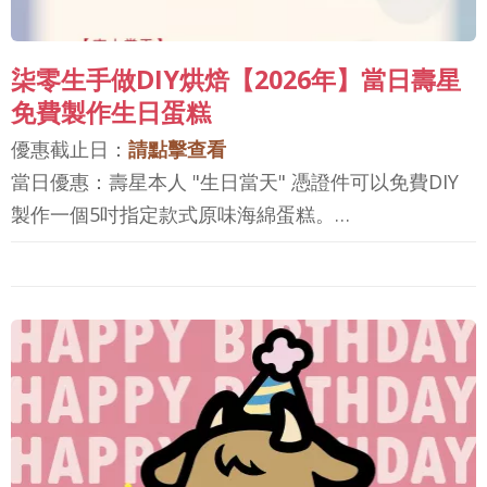
柒零生手做DIY烘焙【2026年】當日壽星
免費製作生日蛋糕
優惠截止日：
請點擊查看
當日優惠：壽星本人 "生日當天" 憑證件可以免費DIY
製作一個5吋指定款式原味海綿蛋糕。…