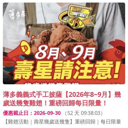
薄多義義式手工披薩【2026年8~9月】幾
歲送幾隻雞翅！重磅回歸每日限量！
優惠截止日：2026-09-30
（
52 天 09:38:01
）
【雞翅活動｜壽星幾歲送幾隻】重磅回歸｜每日限量