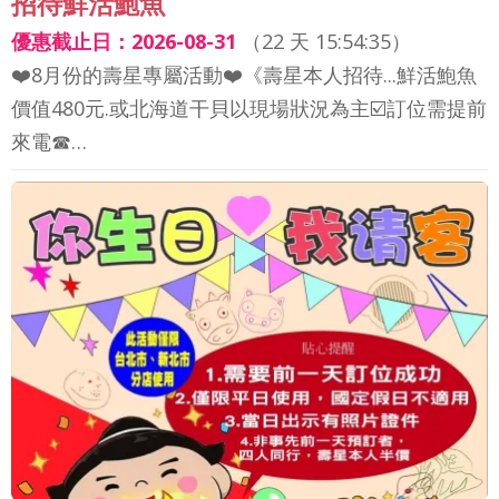
招待鮮活鮑魚
優惠截止日：2026-08-31
（
22 天 15:54:33
）
❤️8月份的壽星專屬活動❤️《壽星本人招待...鮮活鮑魚
價值480元.或北海道干貝以現場狀況為主☑️訂位需提前
來電☎…