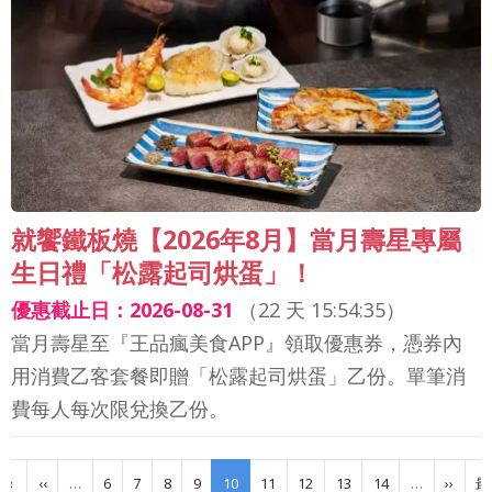
就饗鐵板燒【2026年8月】當月壽星專屬
生日禮「松露起司烘蛋」！
優惠截止日：2026-08-31
（
22 天 15:54:33
）
當月壽星至『王品瘋美食APP』領取優惠券，憑券內
用消費乙客套餐即贈「松露起司烘蛋」乙份。單筆消
費每人每次限兌換乙份。
Pagination
Previous page
下一
«
‹‹
…
6
7
8
9
10
11
12
13
14
…
››
最