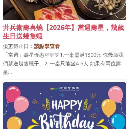
井兵衛壽喜燒【2026年】當週壽星，幾歲
生日送幾隻蝦
優惠截止日：
請點擊查看
「當週」壽星優惠🎊🎊🎊1.一桌需滿1300元 你幾歲我
們就送幾隻蝦子。2. 一桌只能坐4-5人 如果有兩位壽
星…