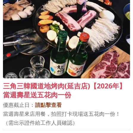
三角三韓國道地烤肉(延吉店)【2026年】
當週壽星送五花肉一份
優惠截止日：
請點擊查看
當週壽星來店用餐，拍照打卡現場送五花肉一份！
（需出示證件給工作人員確認）