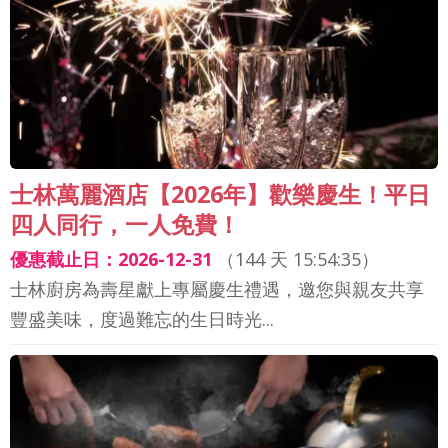
士林萬麗酒店【2026年】歡樂慶生！平日
四人同行，一人免費！
優惠截止日：2026-12-31
（
144 天 15:54:33
）
士林廚房為壽星獻上專屬慶生禮遇，邀您與親友共享
豐盛美味，度過難忘的生日時光...