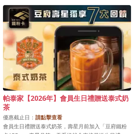
帕泰家【2026年】會員生日禮贈送泰式奶
茶
優惠截止日：
請點擊查看
會員生日禮贈送泰式奶茶，壽星月前加入「豆府鐵粉