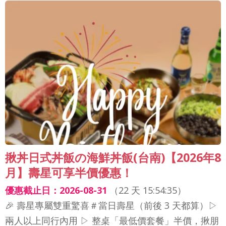
揪丼日式丼飯の海鮮丼飯(台南)【2026年8
月】壽星可享半價優惠！
優惠截止日：2026-08-31
（
22 天 15:54:33
）
🎉 壽星專屬雙重驚喜＃當日壽星（前後 3 天都算）▷
兩人以上同行內用 ▷ 整桌「最低價套餐」半價，揪朋