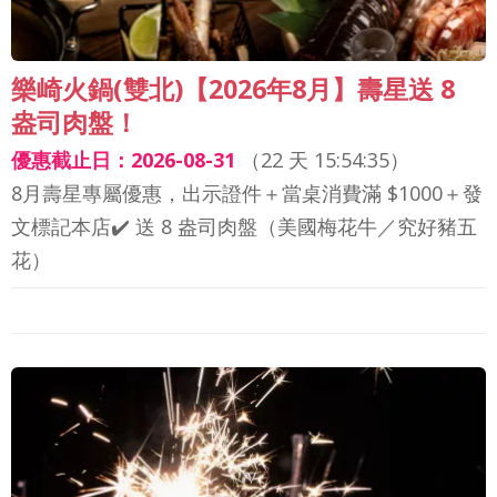
樂崎火鍋(雙北)【2026年8月】壽星送 8
盎司肉盤！
優惠截止日：2026-08-31
（
22 天 15:54:33
）
8月壽星專屬優惠，出示證件＋當桌消費滿 $1000＋發
文標記本店✔️ 送 8 盎司肉盤（美國梅花牛／究好豬五
花）