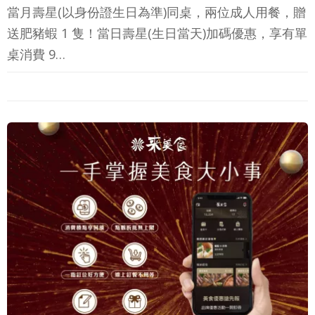
當月壽星(以身份證生日為準)同桌，兩位成人用餐，贈
送肥豬蝦 1 隻！當日壽星(生日當天)加碼優惠，享有單
桌消費 9…