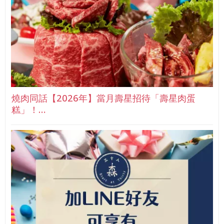
燒肉同話【2026年】當月壽星招待「壽星肉蛋
糕」！…