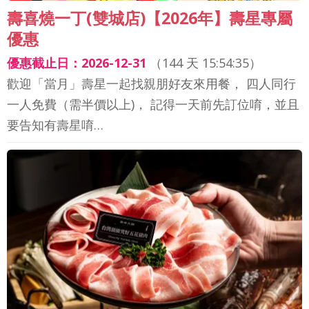
壽喜燒一丁(雙城店)【2026年】壽星專屬
優惠
優惠截止日：2026-12-31
（
144 天 15:54:33
）
歡迎「當月」壽星一起找親朋好友來用餐， 四人同行
一人免費（需半價以上)， 記得一天前先訂位唷，並且
要告知有壽星唷…