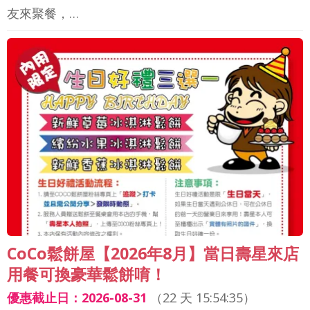
友來聚餐，…
CoCo鬆餅屋【2026年8月】當日壽星來店
用餐可換豪華鬆餅唷！
優惠截止日：2026-08-31
（
22 天 15:54:33
）