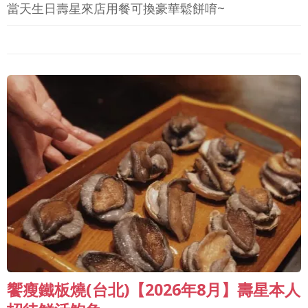
當天生日壽星來店用餐可換豪華鬆餅唷~
饗瘦鐵板燒(台北)【2026年8月】壽星本人