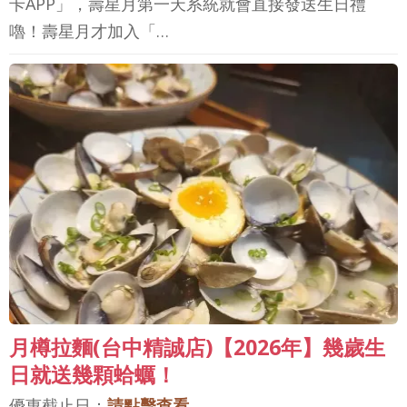
卡APP」，壽星月第一天系統就會直接發送生日禮
嚕！壽星月才加入「…
月樽拉麵(台中精誠店)【2026年】幾歲生
日就送幾顆蛤蠣！
優惠截止日：
請點擊查看