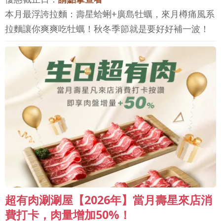
本月最浮誇拉麵：壽星蛤蜊+廣島牡蠣，來月樽痛風系
拉麵讓你爽爽吃牡蠣！秋冬季節就是要好好補一波！
超有肉涮涮屋【2026年】當月壽星來店消
費打卡，肉量增加50%！