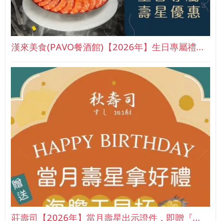
漢來美食(PAVO餐酒館)【2026年】生日專屬禮…
莊壽司【2026年】當月壽星出示證件，即贈『…