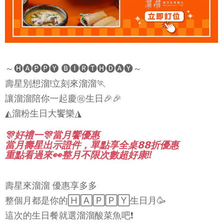
～🅗🅐🅟🅟🅨 🅑🅘🅡🅣🅗🅓🅐🅨～
壽星別想溜!立刻來溜溜🏃
讓溜溜陪你一起慶㊗️生日🎉🎉
◭溜粉生日大饗樂◮
🎊好禮一🎊當月饗優惠
當月壽星出示證件，單點享全桌𝟴𝟴折優惠
重點看過來👀整月不限次數超好康‼️
壽星來溜溜 優惠享多多
整個月都是你的🄷🄰🄿🄿🅈生日月🥳
這次的生日餐就選溜溜酸菜魚吧❗