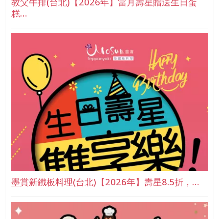
教父牛排(台北)【2026年】當月壽星贈送生日蛋
糕…
墨賞新鐵板料理(台北)【2026年】壽星8.5折，…