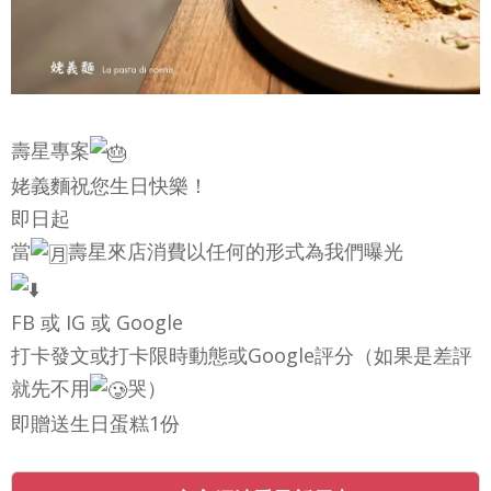
壽星專案
姥義麵祝您生日快樂！
即日起
當
壽星來店消費以任何的形式為我們曝光
FB 或 IG 或 Google
打卡發文或打卡限時動態或Google評分（如果是差評
就先不用
哭）
即贈送生日蛋糕1份