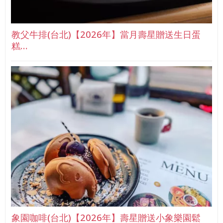
教父牛排(台北)【2026年】當月壽星贈送生日蛋
糕…
象園咖啡(台北)【2026年】壽星贈送小象樂園鬆