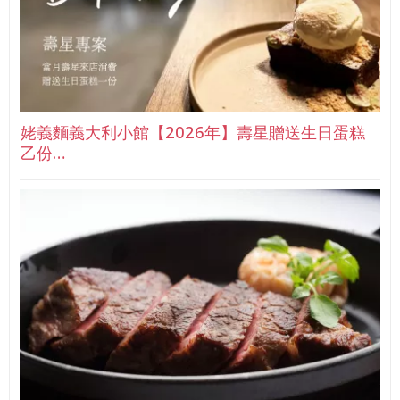
姥義麵義大利小館【2026年】壽星贈送生日蛋糕
乙份…