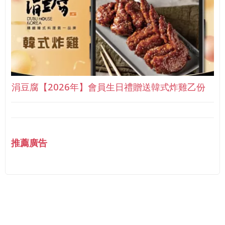
涓豆腐【2026年】會員生日禮贈送韓式炸雞乙份
推薦廣告