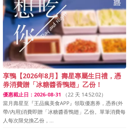
享鴨【2026年8月】壽星專屬生日禮，憑
券消費贈「冰糖醬香鴨翅」乙份！
優惠截止日：2026-08-31
（
22 天 14:52:00
）
當月壽星至『王品瘋美食APP』領取優惠券，憑券(外
帶/內用)消費即贈「冰糖醬香鴨翅」乙份。單筆消費每
人每次限兌換乙份，…