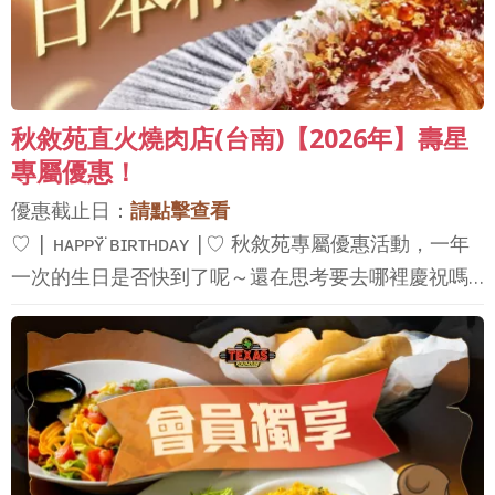
秋敘苑直火燒肉店(台南)【2026年】壽星
專屬優惠！
優惠截止日：
請點擊查看
♡ | ʜᴀᴘᴘʏ̆̈ ʙɪʀᴛʜᴅᴀʏ |♡ 秋敘苑專屬優惠活動，一年
一次的生日是否快到了呢～還在思考要去哪裡慶祝嗎…