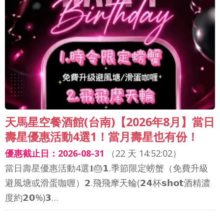
天馬星空餐酒館(台南)【2026年8月】當日
壽星優惠活動4選1！當月壽星也有份！
優惠截止日：2026-08-31
（
22 天 14:52:00
）
當日壽星優惠活動4選𝟏🎂𝟭.季節限定螃蟹（免費升級
避風塘或滑蛋咖喱）𝟮.飛飛摩天輪(𝟮𝟰杯𝘀𝗵𝗼𝘁酒精濃
度約𝟮𝟬%)𝟯…