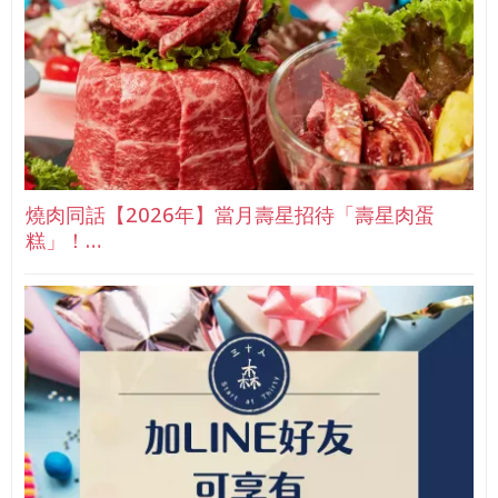
燒肉同話【2026年】當月壽星招待「壽星肉蛋
糕」！…