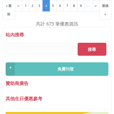
Pagination
Previous page
下一頁
« 最
‹‹
1
2
3
4
5
6
7
8
9
…
››
最後
First page
Last 
前
»
共計 673 筆優惠資訊
站內搜尋
搜尋
+
免費刊登
贊助商廣告
其他生日優惠參考