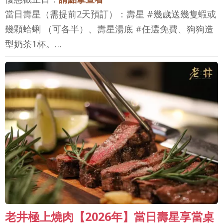
當日壽星（需提前2天預訂）：壽星 #幾歲送幾隻蝦或
幾顆蛤蜊 （可各半）、壽星湯底 #任選免費、狗狗造
型奶茶1杯。…
老井極上燒肉【2026年】當日壽星享當桌