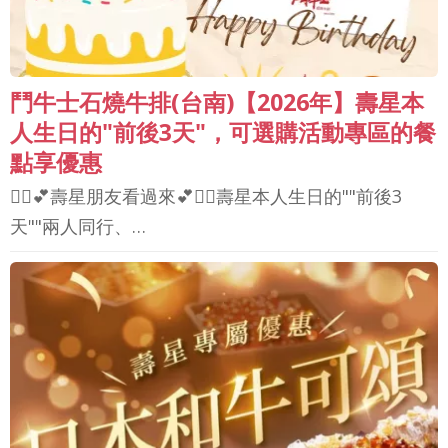
鬥牛士石燒牛排(台南)【2026年】壽星本
人生日的"前後3天"，可選購活動專區的餐
點享優惠
🙋‍♀💕壽星朋友看過來💕🙋‍♀壽星本人生日的""前後3
天""兩人同行、…