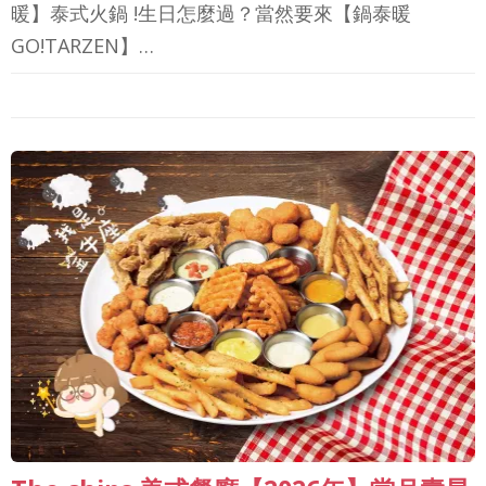
暖】泰式火鍋 !生日怎麼過？當然要來【鍋泰暖
GO!TARZEN】…