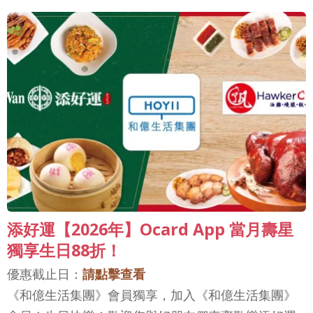
添好運【2026年】Ocard App 當月壽星
獨享生日88折！
優惠截止日：
請點擊查看
《和億生活集團》會員獨享，加入《和億生活集團》