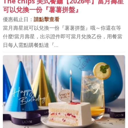
The chips 美式餐廳【2026年】當月壽星
可以兌換一份『薯薯拼盤』
優惠截止日：
請點擊查看
當月壽星就可以兌換一份『薯薯拼盤』哦～你還在等
什麼!當月壽星，出示證件即可當月兌換乙份，用餐當
日每人需點購餐點達『…