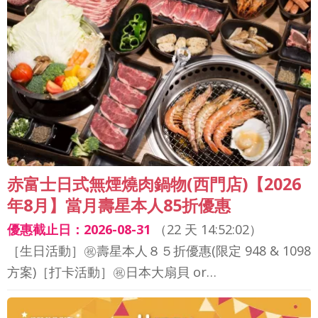
赤富士日式無煙燒肉鍋物(西門店)【2026
年8月】當月壽星本人85折優惠
優惠截止日：2026-08-31
（
22 天 14:52:00
）
［生日活動］㊗️壽星本人８５折優惠(限定 948 & 1098
方案)［打卡活動］㊗️日本大扇貝 or…