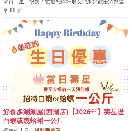
會員！生日快樂！歡迎您與好朋友們來齊歡樂添好運
享 88 折！
好食多涮涮屋(西湖店)【2026年】壽星送
白蝦或幾蛤蜊一公斤
優惠截止日：
請點擊查看