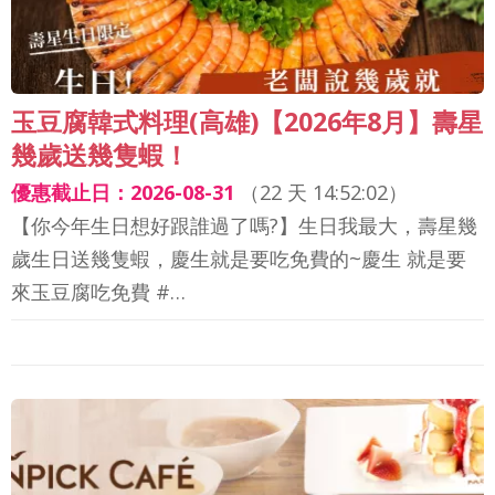
玉豆腐韓式料理(高雄)【2026年8月】壽星
幾歲送幾隻蝦！
優惠截止日：2026-08-31
（
22 天 14:52:00
）
【你今年生日想好跟誰過了嗎?】生日我最大，壽星幾
歲生日送幾隻蝦，慶生就是要吃免費的~慶生 就是要
來玉豆腐吃免費 #…