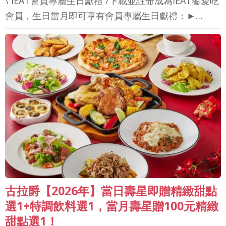
\ iEAT會員專屬生日獻禮 /下載並註冊成為iEAT饗愛吃
會員，生日當月即可享有會員專屬生日獻禮：►…
古拉爵【2026年】當日壽星即贈精緻甜點
選1+特調飲料選1，當月壽星贈100元精緻
甜點選1！