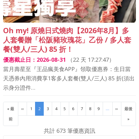
Oh my! 原燒日式燒肉【2026年8月】多
人套餐贈「松阪豬玫瑰花」乙份 / 多人套
餐(雙人/三人) 85 折！
優惠截止日：2026-08-31
（
22 天 17:27:44
）
當月壽星至『王品瘋美食APP』領取優惠券：生日當
天憑券內用消費享1客多人套餐(雙人/三人) 85 折(須出
示身分證件…
Pagination
Previous page
下一頁
« 最
‹‹
1
2
3
4
5
6
7
8
9
…
››
最後
First page
Last 
前
»
共計 673 筆優惠資訊