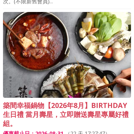
次。(不限新舊會員)...
築間幸福鍋物【2026年8月】BIRTHDAY
生日禮 當月壽星，立即贈送壽星專屬好禮
組。
優惠截止日：2026-08-31
（
22 天 17:27:44
）