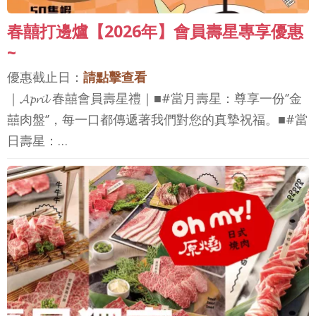
春囍打邊爐【2026年】會員壽星專享優惠
~
優惠截止日：
請點擊查看
｜𝓐𝓹𝓻𝓲𝓵 春囍會員壽星禮｜■#當月壽星：尊享一份‘’金
囍肉盤‘’，每一口都傳遞著我們對您的真摯祝福。■#當
日壽星：…