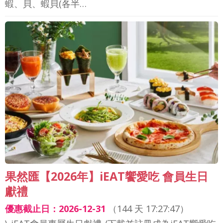
蝦、貝、蝦貝(各半…
果然匯【2026年】iEAT饗愛吃 會員生日
獻禮
優惠截止日：2026-12-31
（
144 天 17:27:44
）