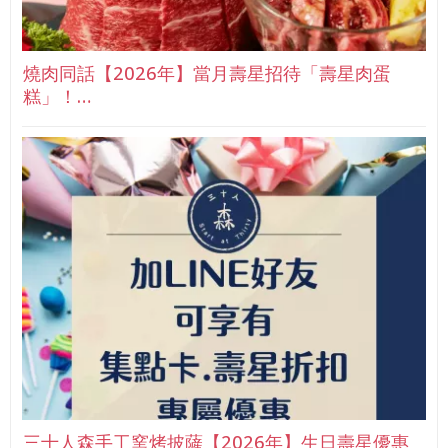
燒肉同話【2026年】當月壽星招待「壽星肉蛋
糕」！…
三十人森手工窯烤披薩【2026年】生日壽星優惠