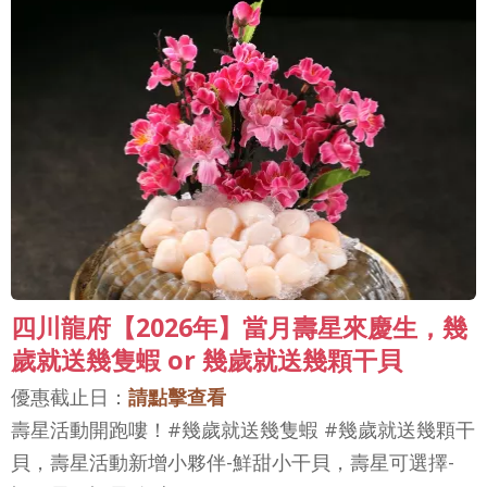
四川龍府【2026年】當月壽星來慶生，幾
歲就送幾隻蝦 or 幾歲就送幾顆干貝
優惠截止日：
請點擊查看
壽星活動開跑嘍！#幾歲就送幾隻蝦 #幾歲就送幾顆干
貝，壽星活動新增小夥伴-鮮甜小干貝，壽星可選擇-