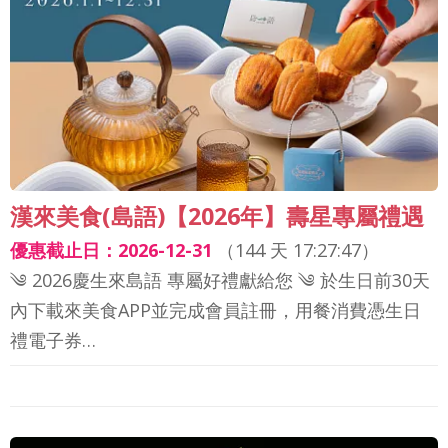
漢來美食(島語)【2026年】壽星專屬禮遇
優惠截止日：2026-12-31
（
144 天 17:27:44
）
༄ 2026慶生來島語 專屬好禮獻給您 ༄ 於生日前30天
內下載來美食APP並完成會員註冊，用餐消費憑生日
禮電子券…