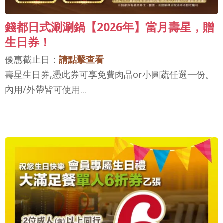
錢都日式涮涮鍋【2026年】當月壽星，贈
生日券！
優惠截止日：
請點擊查看
壽星生日券,憑此券可享免費肉品or小圓蔬任選一份。
內用/外帶皆可使用...